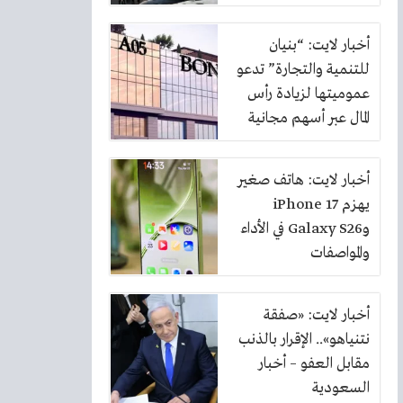
أخبار لايت: “بنيان
للتنمية والتجارة” تدعو
عموميتها لزيادة رأس
المال عبر أسهم مجانية
بنسبة 10%
أخبار لايت: هاتف صغير
يهزم iPhone 17
وGalaxy S26 في الأداء
والمواصفات
أخبار لايت: «صفقة
نتنياهو».. الإقرار بالذنب
مقابل العفو – أخبار
السعودية