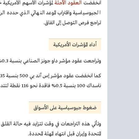
انخفضت
العقود الآجلة
لمؤشرات الأسهم الأمريكية خ
الجيوسياسية واقتراب الموعد النهائي الذي حدده ا
تراجع فرص التوصل إلى اتفاق.
أداء المؤشرات الأمريكية
وتراجعت عقود مؤشر داو جونز الصناعي بنسبة 0.3%، بما يعادل 144 نقطة، لتسجل 46758 نقطة.
ناسداك 100 بنسبة 0.5% فاقدة نحو 116 نقطة لتتداول عند 24242 نقطة.
ضغوط جيوسياسية على الأسواق
وتأتي هذه التراجعات في وقت تتزايد فيه حالة القلق 
المتحدة وإيران قبل انتهاء المهلة المحددة.