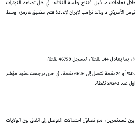
لال تعاملات ما قبل افتتاح جلسة الثلاثاء، في ظل تصاعد التوترات
لرئيس الأمريكي دونالد ترامب لإيران لإعادة فتح مضيق هرمز، وسط
كما انخفضت عقود مؤشر إس آند بي 500 بنسبة 0.35% أو 24 نقطة لتصل إلى 6626 نقطة، في حين تراجعت عقود مؤشر
بين المستثمرين، مع تضاؤل احتمالات التوصل إلى اتفاق بين الولايات