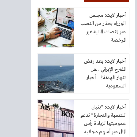
أخبار لايت: مجلس
الوزراء يحذر من النصب
عبر المنصات المالية غير
المرخصة
أخبار لايت: بعد رفض
المقترح الإيراني.. هل
تنهار الهدنة؟ – أخبار
السعودية
أخبار لايت: “بنيان
للتنمية والتجارة” تدعو
عموميتها لزيادة رأس
المال عبر أسهم مجانية