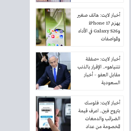
بنسبة 10%
أخبار لايت: هاتف صغير
يهزم iPhone 17
وGalaxy S26 في الأداء
والمواصفات
أخبار لايت: «صفقة
نتنياهو».. الإقرار بالذنب
مقابل العفو – أخبار
السعودية
أخبار لايت: فلوسك
بتروح فين.. اعرف قيمة
الضرائب والدمغات
المخصومة من عداد