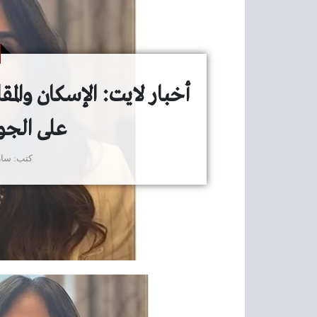
أخبار لايت: الإسكان والم
على الجو
كتب
سار