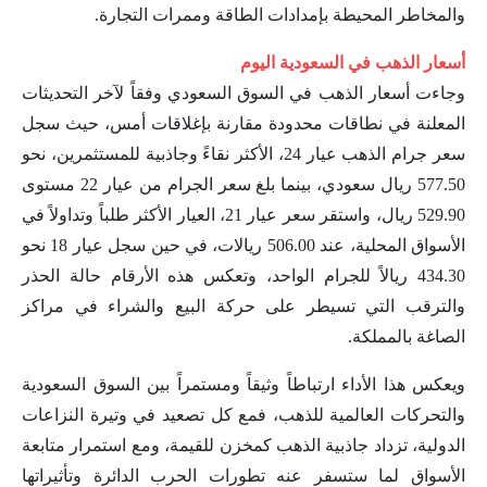
والمخاطر المحيطة بإمدادات الطاقة وممرات التجارة.
أسعار الذهب في السعودية اليوم
وجاءت أسعار الذهب في السوق السعودي وفقاً لآخر التحديثات
المعلنة في نطاقات محدودة مقارنة بإغلاقات أمس، حيث سجل
سعر جرام الذهب عيار 24، الأكثر نقاءً وجاذبية للمستثمرين، نحو
577.50 ريال سعودي، بينما بلغ سعر الجرام من عيار 22 مستوى
529.90 ريال، واستقر سعر عيار 21، العيار الأكثر طلباً وتداولاً في
الأسواق المحلية، عند 506.00 ريالات، في حين سجل عيار 18 نحو
434.30 ريالاً للجرام الواحد، وتعكس هذه الأرقام حالة الحذر
والترقب التي تسيطر على حركة البيع والشراء في مراكز
الصاغة بالمملكة.
ويعكس هذا الأداء ارتباطاً وثيقاً ومستمراً بين السوق السعودية
والتحركات العالمية للذهب، فمع كل تصعيد في وتيرة النزاعات
الدولية، تزداد جاذبية الذهب كمخزن للقيمة، ومع استمرار متابعة
الأسواق لما ستسفر عنه تطورات الحرب الدائرة وتأثيراتها