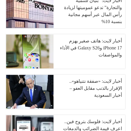
أخبار لايت: “بنيان للتنمية
والتجارة” تدعو عموميتها لزيادة
رأس المال عبر أسهم مجانية
بنسبة 10%
أخبار لايت: هاتف صغير يهزم
iPhone 17 وGalaxy S26 في الأداء
والمواصفات
أخبار لايت: «صفقة نتنياهو»..
الإقرار بالذنب مقابل العفو –
أخبار السعودية
أخبار لايت: فلوسك بتروح فين..
اعرف قيمة الضرائب والدمغات