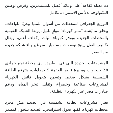
ده معناه كفاءة أعلى وعائد أفضل للمستثمرين، وفرص توطين
التكنولوجيا بدلاً من الاستيراد بالكامل.
التوزيع الجغرافي للمحطات من أسوان للمنيا وغربًا للواحات،
بيخلق ما يُشبه “ممر كهرباء” موازٍ للنيل، يربط الشبكة القومية
بالمحطات الجديدة ويوفر كهرباء بثبات وكفاءة أعلى، ويقلل
تكاليف النقل ويتيح توسعات مستقبلية من غير بناء شبكة جديدة
من الصفر.
المشروعات الجديدة اللي في الطريق، زي محطة نجع حمادي
2.8 جيجاوات وبحيرة ناصر العائمة 5 جيجاوات، هترفع الطاقة
الشمسية بشكل ضخم، وتسمح بتحويل فائض الكهرباء
لمشروعات صناعية وخضراء، وتقليل تبخر المياه، ودعم
صادرات مصر عبر الكهرباء النظيفة.
يعني مشروعات الطاقة الشمسية في الصعيد مش مجرد
محطات كهرباء، لكنها تحول استراتيجي: الصعيد بيتحول لمصدر