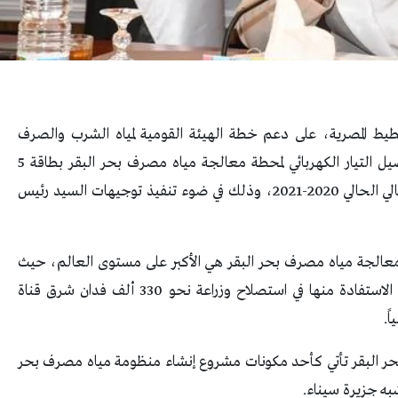
طيط المصرية، على دعم خطة الهيئة القومية لمياه الشرب والصرف
الصحي بمبلغ 236 مليون جنيه تكلفة مقايسة توصيل التيار الكهربائي لمحطة معالجة مياه مصرف بحر البقر بطاقة 5
ملايين متر مكعب/ يوم، وذلك ضمن خطة العام المالي الحالي 2020-2021، وذلك في ضوء تنفيذ توجيهات السيد رئيس
عالجة مياه مصرف بحر البقر هي الأكبر على مستوى العالم، حيث
يتم تنفيذها بطاقة 5 ملايين م3/يوم، كذلك ستتم الاستفادة منها في استصلاح وزراعة نحو 330 ألف فدان شرق قناة
ر البقر تأتي كأحد مكونات مشروع إنشاء منظومة مياه مصرف بحر
به جزيرة سيناء.