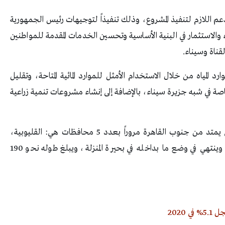
عم اللازم لتنفيذ المشروع، وذلك تنفيذاً لتوجيهات رئيس الجمهورية
الاستثمار في البنية الأساسية وتحسين الخدمات المقدمة للمواطنين
قناة وسيناء.
 المياه من خلال الاستخدام الأمثل للموارد المائية المتاحة، وتقليل
خاصة في شبه جزيرة سيناء، بالإضافة إلى إنشاء مشروعات تنمية زراعية
يذكر أن مصرف بحر البقر هو المصرف الوحيد الذي يمتد من جنوب القاهرة مروراً بعدد 5 محافظات هي: القليوبية،
والشرقية، والإسماعيلية، والدقهلية، وبورسعيد، وينتهي في وضع ما بداخله في بحيرة المنزلة، ويبلغ طوله نحو 190
2020