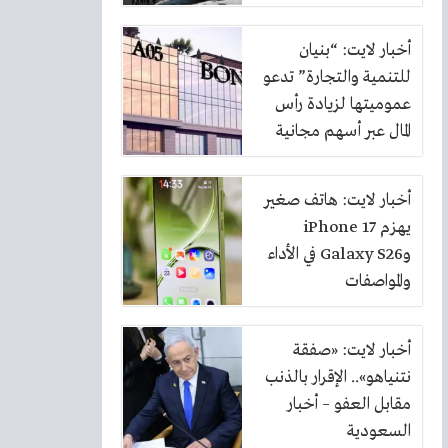
أخبار لايت: “بنيان
للتنمية والتجارة” تدعو
عموميتها لزيادة رأس
المال عبر أسهم مجانية
بنسبة 10%
أخبار لايت: هاتف صغير
يهزم iPhone 17
وGalaxy S26 في الأداء
والمواصفات
أخبار لايت: «صفقة
نتنياهو».. الإقرار بالذنب
مقابل العفو – أخبار
السعودية