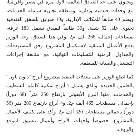
ويحتوي على أحد الفنادق العالمية لأول مرة في مصر وأفريقيا،
مع وحدات فندقية وإدارية ومنطقة تجارية شاملة الخدمات،
ويضم 40 طابقاً للمكاتب الإدارية، و10 طوابق للشقق الفندقية
تحتوي على 52 شقة، و30 طابقاً للفندق تشمل 183 غرفة،
بمساحات إجمالية 266 ألف م2. وفي هذا السياق، وجه الوزير
بدفع الأعمال المتبقية لاستكمال المشروع وفق المستهدفات
والجداول الزمنية للتسليمات النهائية، مع متابعة إجراءات
التشغيل والصيانة للمنطقة.
كما اطلع الوزير على معدلات التنفيذ بمشروع أبراج “داون تاون”
بالعلمين الجديدة، والذي يشمل 5 أبراج سكنية كاملة التشطيب
والخدمات، منها البرج الأيقوني بارتفاع 250 متراً (68 دوراً)
بإجمالي مسطحات 465 ألف م2، و4 أبراج بارتفاع 200 متر (56
دوراً) بإجمالي مسطحات 320 ألف م2. وأكد على تكثيف الأعمال
بالمشروع، خصوصاً واجهات الأبراج وأعمال تنسيق الموقع
والروف.