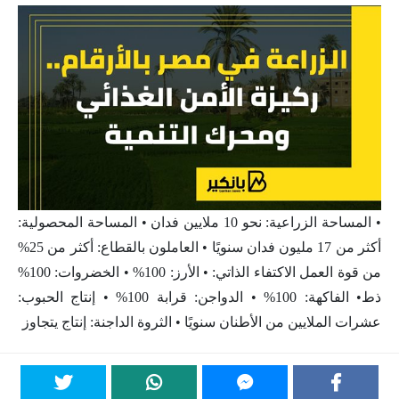
• المساحة الزراعية: نحو 10 ملايين فدان • المساحة المحصولية:
أكثر من 17 مليون فدان سنويًا • العاملون بالقطاع: أكثر من 25%
من قوة العمل الاكتفاء الذاتي: • الأرز: 100% • الخضروات: 100%
ذط• الفاكهة: 100% • الدواجن: قرابة 100% • إنتاج الحبوب:
عشرات الملايين من الأطنان سنويًا • الثروة الداجنة: إنتاج يتجاوز