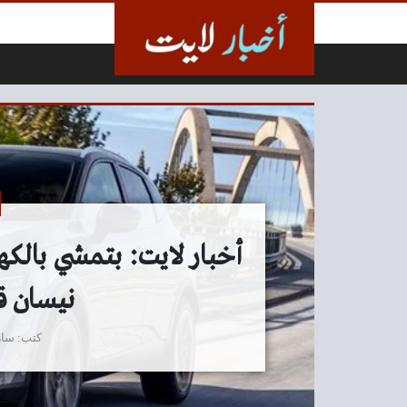
لتخطي إلى المحتوى
أخبار لايت: بتمشي بالك
نيسان ق
كتب
سار