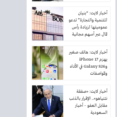
أخبار لايت: “بنيان
للتنمية والتجارة” تدعو
عموميتها لزيادة رأس
المال عبر أسهم مجانية
بنسبة 10%
أخبار لايت: هاتف صغير
يهزم iPhone 17
وGalaxy S26 في الأداء
والمواصفات
أخبار لايت: «صفقة
نتنياهو».. الإقرار بالذنب
مقابل العفو – أخبار
السعودية