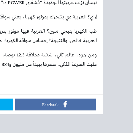
نيسان نزلت عربيتها الجديدة “قشقاي e-POWER”، ودي حلت أكبر مشكلة في العربيات الكهربا.
إزاي؟ العربية دي بتتحرك بموتور كهربا، يعني سواقت
طب الكهربا بتيجي منين؟ العربية فيها موتور ب
العربية خالص. والنتيجة؟ إحساس سواقة الكهربا، من غ
ومن جوه، عال
مثبت السرعة الذكي.. سعرها بيبدأ من مليون و884 ألف جنيه.
Facebook