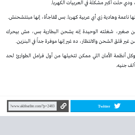
ها ناعمة وهادية زي أي عربية كهربا. بس المفاجأة، إنها مبتتشحنش.
نزين صغير، شغلته الوحيدة إنه يشحن البطارية بس، مش بيحرك
ير قلق الشحن والانتظار، ده غير إنها موفرة جداً في البنزين.
م تاني، شاشة عملاقة 12.3 بوصة، وكل أنظمة الأمان اللي ممكن تتخيلها من أول فرامل الطوارئ لحد
Twitter