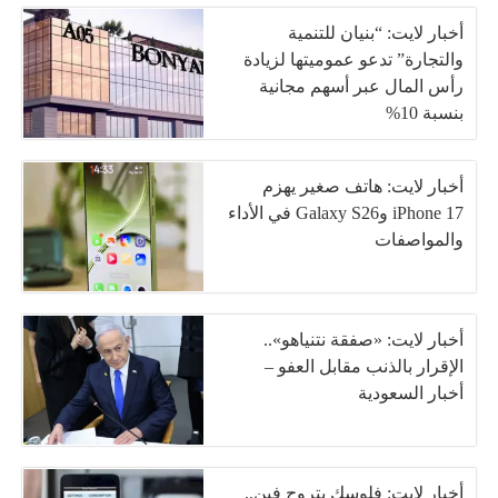
أخبار لايت: “بنيان للتنمية
والتجارة” تدعو عموميتها لزيادة
رأس المال عبر أسهم مجانية
بنسبة 10%
أخبار لايت: هاتف صغير يهزم
iPhone 17 وGalaxy S26 في الأداء
والمواصفات
أخبار لايت: «صفقة نتنياهو»..
الإقرار بالذنب مقابل العفو –
أخبار السعودية
أخبار لايت: فلوسك بتروح فين..