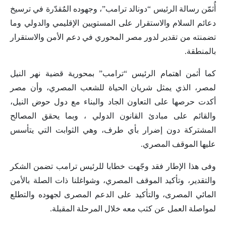
أُثمّن رسالة الرئيس “دونالد ترامب”، وجهوده المٌقدّرة في ترسيخ
دعائم السلام والاستقرار على المستويين الإقليمي والدولي وما
تضمنته من تقدير لدور مصر المحوري في دعم الأمن والاستقرار
بالمنطقة.
كما أثمن اهتمام الرئيس “ترامب” بمحورية قضية نهر النيل
لمصر، الذي يمثل شريان الحياة للشعب المصري، وأن مصر
أكدت حرصها على التعاون الجاد والبناء مع دول حوض النيل،
والقائم على مبادئ القانون الدولي ، وبما يحقق المصالح
المشتركة دون إضرار بأي طرف، وهي الثوابت التي يتأسس
عليها الموقف المصري.
وفى هذا الإطار فقد وجّهت خطابا للرئيس ترامب تضمن الشكر
والتقدير، وتأكيد الموقف المصري، وشواغلنا ذات الصلة بالأمن
المائي المصرى، والتأكيد على الدعم المصرى لجهوده والتطلع
لمواصلة العمل عن كثب معه خلال المرحلة المقبلة.