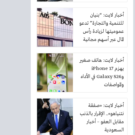
أخبار لايت: “بنيان
للتنمية والتجارة” تدعو
عموميتها لزيادة رأس
المال عبر أسهم مجانية
بنسبة 10%
أخبار لايت: هاتف صغير
يهزم iPhone 17
وGalaxy S26 في الأداء
والمواصفات
أخبار لايت: «صفقة
نتنياهو».. الإقرار بالذنب
مقابل العفو – أخبار
السعودية