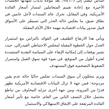
أساس ليصل إلى 4.175%، بعد موجة تذبذب شهدتها الجلسات
الأخيرة مع إعادة تقييم المتعاملين لمسار أسعار الفائدة
الأمريكية. وفي المقابل، تحرك عائد السندات لأجل عامين في
نطاق ضيق، ما يعكس حالة الحذر التي تسيطر على الأسواق
قبيل صدور بيانات اقتصادية مهمة خلال الأيام المقبلة.
ويأتي هذا الارتفاع الطفيف في العوائد بالتزامن مع استمرار
الجدل حول الخطوة المقبلة لمجلس الاحتياطي الفيدرالي، حيث
تشير توقعات إلى إمكانية الإبقاء على السياسة النقدية المتشددة
لفترة أطول من المتوقع، في ضوء قوة سوق العمل واستمرار
الضغوط التضخمية فوق المستهدف.
ويرى محللون أن سوق السندات تعكس حاليًا حالة عدم يقين
مزدوجة؛ فمن جهة لا تزال البيانات الاقتصادية الأمريكية تظهر
قدرًا من المرونة، ومن جهة أخرى تتزايد المخاوف من تباطؤ
محتمل خلال النصف الثاني من العام، خاصة مع تأثير أسعار
الفائدة المرتفعة على الإنفاق الاستهلاكي والاستثمار.