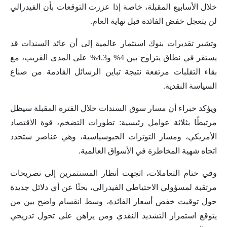
خلال الأسابيع المقبلة، خاصة إذا عززت التوقعات بأن الفيدرالي
لن يتعجل خفض الفائدة قبل نهاية العام.
وتشير تقديرات بنوك استثمار عالمية إلى أن عائد السندات قد
يستقر في نطاق يتراوح بين 4% و4.3% على المدى القريب، مع
بقاء التقلبات مرتفعة نتيجة تباين الرسائل القادمة من صناع
السياسة النقدية.
ويؤكد خبراء أن مسار سوق السندات خلال الفترة المقبلة سيظل
مرتبطًا بثلاثة عوامل رئيسية: تطورات التضخم، قوة الاقتصاد
الأمريكي، ومسار التوترات الجيوسياسية، وهي عناصر ستحدد
اتجاه شهية المخاطرة في الأسواق العالمية.
وفي ختام التعاملات، اتجهت أنظار المستثمرين إلى تصريحات
مرتقبة لمسؤولي الاحتياطي الفيدرالي، بحثًا عن أي دلائل جديدة
حول توقيت خفض أسعار الفائدة، وسط انقسام واضح بين من
يتوقع استمرار التشديد النقدي ومن يراهن على تحول تدريجي