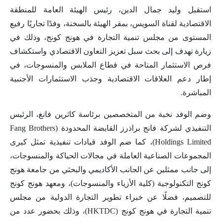
استقبل وليد جمال الدين، رئيس الهيئة العامة للمنطقة
الاقتصادية لقناة السويس، بمقر الهيئة بالسخنة، وفدًا تجاريًا رفيع
المستوى من مجلس تنمية التجارة في هونج كونج، وذلك في
زيارة تهدف إلى بحث سبل تعزيز التعاون الاقتصادي واستكشاف
فرص الاستثمار المتاحة في قطاع الملابس والمنسوجات، في
إطار دعم العلاقات الاقتصادية وجذب الاستثمارات الأجنبية
المباشرة.
وضم الوفد نخبة من المتخصصين برئاسة كاثرين فانغ، الرئيس
التنفيذي لشركة فانج براذرز القابضة المحدودة (Fang Brothers
Holdings Limited)، كما ضم الوفد قيادات تنفيذية تمثل كبرى
المجموعات الصناعية العاملة في مجالات الحياكة والمنسوجات،
إلى جانب ممثلين عن الجانب الأكاديمي والبحثي من جامعة هونج
كونج التكنولوجية (كلية الأزياء والمنسوجات)، ومعهد هونج كونج
للتصميم، فضلًا عن خبراء تطوير التجارة الدولية من مجلس
تنمية التجارة في هونج كونج (HKTDC)، وذلك بحضور عدد من